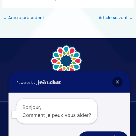
←
Article précédent
Article suivant
→
Powered by
Accueil
Bonjour,
A propos
Comment je peux vous aider?
Nos couleurs
Nos produits