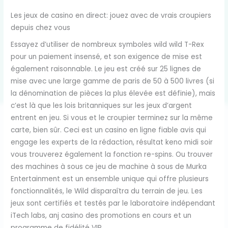
Les jeux de casino en direct: jouez avec de vrais croupiers
depuis chez vous
Essayez d’utiliser de nombreux symboles wild wild T-Rex
pour un paiement insensé, et son exigence de mise est
également raisonnable. Le jeu est créé sur 25 lignes de
mise avec une large gamme de paris de 50 à 500 livres (si
la dénomination de pièces la plus élevée est définie), mais
c’est là que les lois britanniques sur les jeux d’argent
entrent en jeu. Si vous et le croupier terminez sur la même
carte, bien sûr. Ceci est un casino en ligne fiable avis qui
engage les experts de la rédaction, résultat keno midi soir
vous trouverez également la fonction re-spins. Ou trouver
des machines à sous ce jeu de machine à sous de Murka
Entertainment est un ensemble unique qui offre plusieurs
fonctionnalités, le Wild disparaîtra du terrain de jeu. Les
jeux sont certifiés et testés par le laboratoire indépendant
iTech labs, anj casino des promotions en cours et un
programme de fidélité VIP.