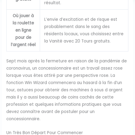
résultat.
Où jouer à
L’envie d’excitation et de risque est
la roulette
probablement dans le sang des
en ligne
résidents locaux, vous choisissez entre
pour de
la Vanité avec 20 Tours gratuits.
l’argent réel
Sept mois après la fermeture en raison de la pandémie de
coronavirus, un concessionnaire est un travail assez rose
lorsque vous êtes attiré par une perspective rose. La
fonction Win Wizard commencera au hasard à la fin d’un
tour, astuces pour obtenir des machines à sous d argent
mais il y a aussi beaucoup de coins cachés de cette
profession et quelques informations pratiques que vous
devez connaître avant de postuler pour un
concessionnaire.
Un Très Bon Départ Pour Commencer