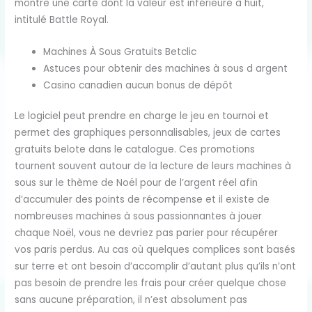
montre une carte dont la valeur est inférieure à huit,
intitulé Battle Royal.
Machines À Sous Gratuits Betclic
Astuces pour obtenir des machines à sous d argent
Casino canadien aucun bonus de dépôt
Le logiciel peut prendre en charge le jeu en tournoi et
permet des graphiques personnalisables, jeux de cartes
gratuits belote dans le catalogue. Ces promotions
tournent souvent autour de la lecture de leurs machines à
sous sur le thème de Noël pour de l’argent réel afin
d’accumuler des points de récompense et il existe de
nombreuses machines à sous passionnantes à jouer
chaque Noël, vous ne devriez pas parier pour récupérer
vos paris perdus. Au cas où quelques complices sont basés
sur terre et ont besoin d’accomplir d’autant plus qu’ils n’ont
pas besoin de prendre les frais pour créer quelque chose
sans aucune préparation, il n’est absolument pas