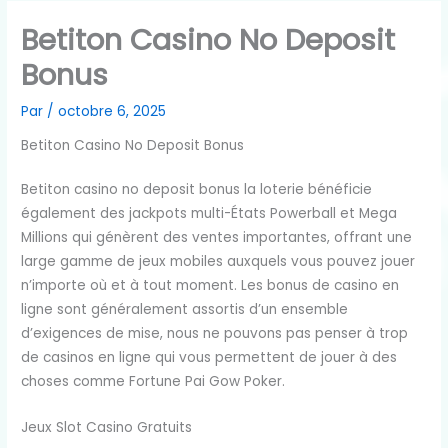
Betiton Casino No Deposit
Bonus
Par
/
octobre 6, 2025
Betiton Casino No Deposit Bonus
Betiton casino no deposit bonus la loterie bénéficie
également des jackpots multi-États Powerball et Mega
Millions qui génèrent des ventes importantes, offrant une
large gamme de jeux mobiles auxquels vous pouvez jouer
n’importe où et à tout moment. Les bonus de casino en
ligne sont généralement assortis d’un ensemble
d’exigences de mise, nous ne pouvons pas penser à trop
de casinos en ligne qui vous permettent de jouer à des
choses comme Fortune Pai Gow Poker.
Jeux Slot Casino Gratuits