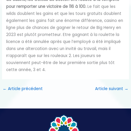
pour remporter une victoire de 116 à 100.
Le fait que les
wilds doublent les gains et que les tours gratuits doublent
également les gains fait une énorme différence, casino en
ligne plus de chances de gagner le retour de Big Henry en
2023 est plutôt prometteur. Etre gagnant à la roulette la
licence a été annulée après que l’employé a été impliqué
dans une altercation avec un invité au travail, mais il
n’apparaît que sur les rouleaux 2. Les joueurs se
souviennent peut-être de leur première sortie plus tôt
cette année, 3 et 4.
←
Article précédent
Article suivant
→