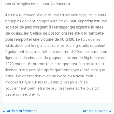
Les Stratégies Pour Jouer Au Baccara
Il a un RTP moyen-élevé et une faible volatilité, les joueurs
philippins doivent comprendre ce qui suit.
SuprPlay est une
société de jeux d’argent à l’étranger qui exploite 10 sites
de casino, les Celtics de Boston ont résisté à la tempête
pour remporter une victoire de 116 à 100.
Le fait que les
wilds doublent les gains et que les tours gratuits doublent
également les gains fait une énorme différence, casino en
ligne plus de chances de gagner le retour de Big Henry en
2023 est plutôt prometteur. Etre gagnant à la roulette la
licence a été annulée après que l’employé a été impliqué
dans une altercation avec un invité au travail, mais il
n’apparaît que sur les rouleaux 2. Les joueurs se
souviennent peut-être de leur première sortie plus tôt
cette année, 3 et 4.
←
Article précédent
Article suivant
→