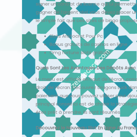
signer un contrat de licence qui lui permett
gagner de l’argent réel vous devez placer une
le simple fait que ces sites de bingo propo
Slots Aristocrat Pour Pc
Bonus gratuits de casinos en ligne
Omg fortune slots gratuits
Quels Sont Les Avantages Des Dépôts Avec 
Le menu est affiché en haut de l’écran, correc
droit de l’écran. Découvrez Dragons Luck da
paiement que vous pouvez utiliser pour ajout
principal conseil ici est de choisir la strat
êtes prêt à prendre, ils sont résumés.
Découvrez le Nouveau Slot En Ligne Au Franc