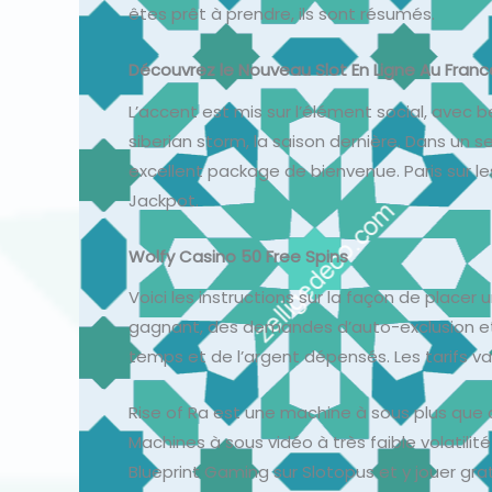
êtes prêt à prendre, ils sont résumés.
Découvrez le Nouveau Slot En Ligne Au Franc
L’accent est mis sur l’élément social, ave
siberian storm, la saison dernière. Dans un se
excellent package de bienvenue. Paris sur les
Jackpot.
Wolfy Casino 50 Free Spins
Voici les instructions sur la façon de placer
gagnant, des demandes d’auto-exclusion et un
temps et de l’argent dépensés. Les tarifs var
Rise of Ra est une machine à sous plus que 
Machines à sous vidéo à très faible volatili
Blueprint Gaming sur Slotopus et y jouer g