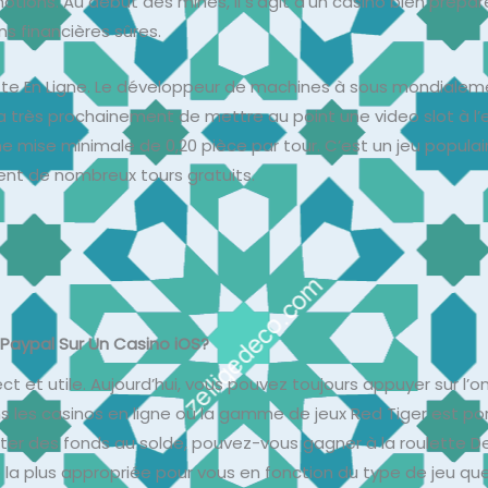
ions. Au début des mines, il s’agit d’un casino bien préparé
s financières sûres.
ette En Ligne. Le développeur de machines à sous mondialem
ra très prochainement de mettre au point une video slot à l’
 mise minimale de 0,20 pièce par tour. C’est un jeu populaire
sent de nombreux tours gratuits.
Paypal Sur Un Casino iOS?
t et utile. Aujourd’hui, vous pouvez toujours appuyer sur l’on
ns les casinos en ligne où la gamme de jeux Red Tiger est p
er des fonds au solde, pouvez-vous gagner à la roulette Dest
égie la plus appropriée pour vous en fonction du type de jeu 