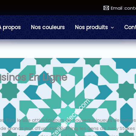
Email :con
A propos
Nos couleurs
Nos produits
Con
sinos En Ligne
des fûts, le site attire toujours de nouveaux joueurs de tem
e de grands jeux d’Evolution Gaming, les gens de Juicy Stakes