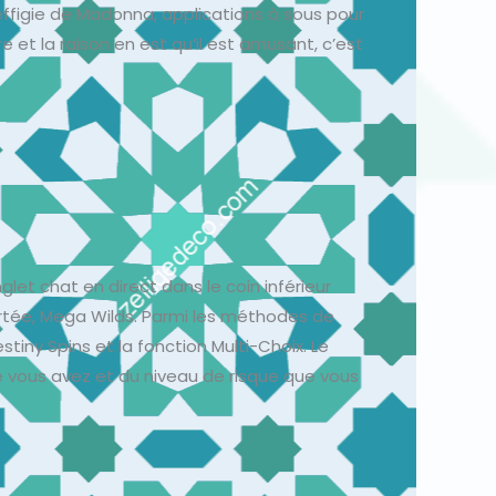
effigie de Madonna, applications à sous pour
 et la raison en est qu’il est amusant, c’est
glet chat en direct dans le coin inférieur
ortée, Mega Wilds. Parmi les méthodes de
iny Spins et la fonction Multi-Choix. Le
que vous avez et du niveau de risque que vous