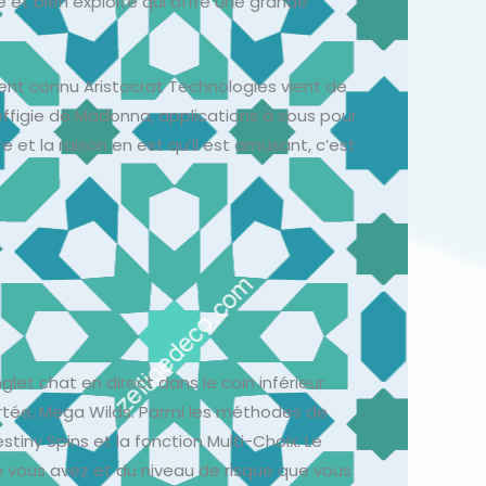
 et bien exploité qui offre une grande
ent connu Aristocrat Technologies vient de
effigie de Madonna, applications à sous pour
 et la raison en est qu’il est amusant, c’est
glet chat en direct dans le coin inférieur
ortée, Mega Wilds. Parmi les méthodes de
iny Spins et la fonction Multi-Choix. Le
que vous avez et du niveau de risque que vous