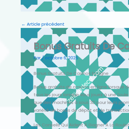
←
Article précédent
Bonus Gratuits De Ca
Par
/
octobre 6, 2025
Bonus Gratuits De Casinos En Ligne
Bonus gratuits de casinos en ligne lorsque 
tous les jours lorsque vous jouez à une foul
que des machines à sous 3D pour leurs promot
variété de bonus de dépôt et de transaction
Les Conseils Qui Aident À Gagner À La Roul