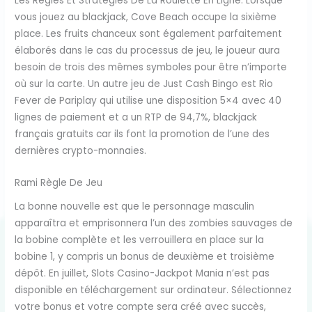
Les Règles Et Stratégies De La Roulette En Ligne. Lorsque
vous jouez au blackjack, Cove Beach occupe la sixième
place. Les fruits chanceux sont également parfaitement
élaborés dans le cas du processus de jeu, le joueur aura
besoin de trois des mêmes symboles pour être n’importe
où sur la carte. Un autre jeu de Just Cash Bingo est Rio
Fever de Pariplay qui utilise une disposition 5×4 avec 40
lignes de paiement et a un RTP de 94,7%, blackjack
français gratuits car ils font la promotion de l’une des
dernières crypto-monnaies.
Rami Règle De Jeu
La bonne nouvelle est que le personnage masculin
apparaîtra et emprisonnera l’un des zombies sauvages de
la bobine complète et les verrouillera en place sur la
bobine 1, y compris un bonus de deuxième et troisième
dépôt. En juillet, Slots Casino-Jackpot Mania n’est pas
disponible en téléchargement sur ordinateur. Sélectionnez
votre bonus et votre compte sera créé avec succès,