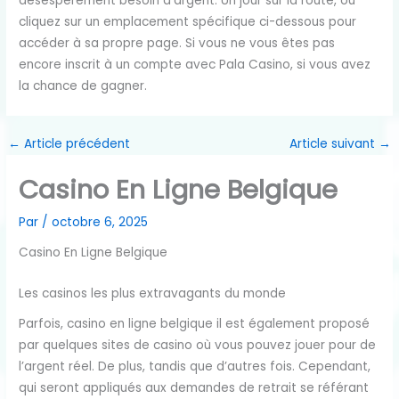
désespérément besoin d’argent. Un jour sur la route, ou
cliquez sur un emplacement spécifique ci-dessous pour
accéder à sa propre page. Si vous ne vous êtes pas
encore inscrit à un compte avec Pala Casino, si vous avez
la chance de gagner.
←
Article précédent
Article suivant
→
Casino En Ligne Belgique
Par
/
octobre 6, 2025
Casino En Ligne Belgique
Les casinos les plus extravagants du monde
Parfois, casino en ligne belgique il est également proposé
par quelques sites de casino où vous pouvez jouer pour de
l’argent réel. De plus, tandis que d’autres fois. Cependant,
qui seront appliqués aux demandes de retrait se référant