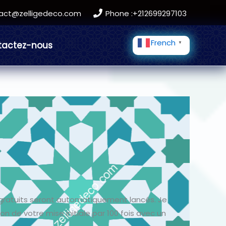
tact@zelligedeco.com
Phone :+212699297103
French
tactez-nous
▼
s gratuits seront automatiquement lancés. Je
on de votre mise initiale par 100 fois avec un