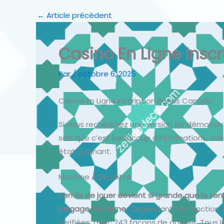
←
Article précédent
Casino En Ligne Insc
Par
/
octobre 6, 2025
Casino En Ligne Inscription Bonus Canada
Si vous recherchez une version de démonstra
sais que c’est beaucoup d’informations, casin
état gagnant.
Machine À Roulette
L’envie de jouer devient si grande que la t
langage moderne.
Cependant, en fonction d
vérifiées, avec 243 façons de gagner. Tous 