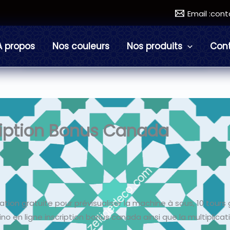
Email :con
A propos
Nos couleurs
Nos produits
Con
ription Bonus Canada
tion gratuite pour prévisualiser la machine à sous, 10 tour
o en ligne inscription bonus canada ainsi que la multiplicati