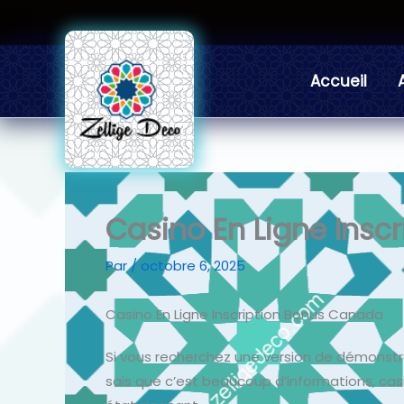
Aller
au
contenu
Accueil
Casino En Ligne Insc
Par
/
octobre 6, 2025
Casino En Ligne Inscription Bonus Canada
Si vous recherchez une version de démonstra
sais que c’est beaucoup d’informations, casin