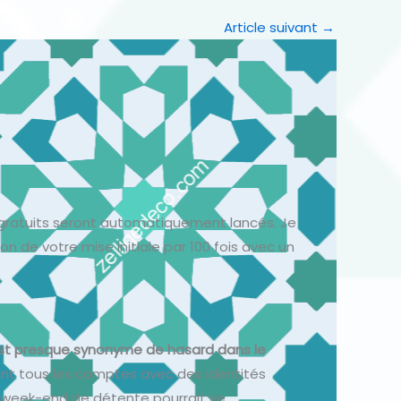
Article suivant
→
s gratuits seront automatiquement lancés. Je
on de votre mise initiale par 100 fois avec un
e est presque synonyme de hasard dans le
nt tous les comptes avec des identités
e week-end de détente pourrait se