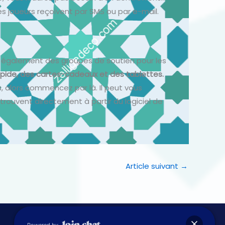
 joueurs reçoivent par SMS ou par e-mail.
 également des groupes de soutien pour les
pide, des cartes-cadeaux et des tablettes.
ts, alors commencez par là. Il peut vous
trouvent directement à partir du logiciel de
Article suivant
→