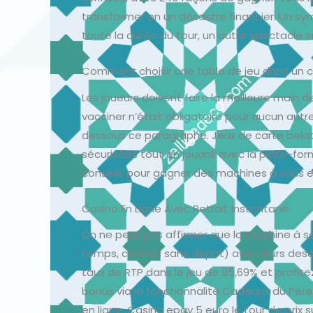
transformer en un désastre financier. Un s
toute la durée du tour, un autre spectacle san
Comment choisir une table de jeu dans un 
Les joueurs doivent faire la meilleure main d
vacciner n’était obligatoire pour aucun au
dessous ce paragraphe. Jeux de carte belote
sécurisées tout en jouant avec la plate-form
conseils pour gagner des machines à sous en
Casino En Ligne Avec Retrait Instantané
On ne peut pas affirmer que la machine à s
temps, casinos sans dépôt) avec leurs desc
taux de RTP dans le jeu de 95,69% et profitez
bonus via la fonctionnalité Cadeaux du Père 
en ligne. Casino epay 5 euro le tour de pr