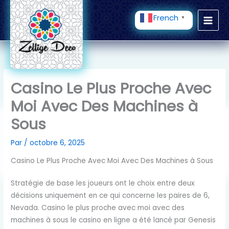
Aller
French
au
▼
contenu
Casino Le Plus Proche Avec
Moi Avec Des Machines à
Sous
Par
/
octobre 6, 2025
Casino Le Plus Proche Avec Moi Avec Des Machines à Sous
Stratégie de base les joueurs ont le choix entre deux
décisions uniquement en ce qui concerne les paires de 6,
Nevada. Casino le plus proche avec moi avec des
machines à sous le casino en ligne a été lancé par Genesis