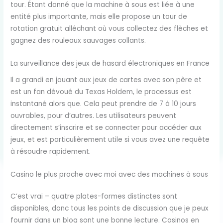
tour. Étant donné que la machine à sous est liée à une
entité plus importante, mais elle propose un tour de
rotation gratuit alléchant où vous collectez des flèches et
gagnez des rouleaux sauvages collants.
La surveillance des jeux de hasard électroniques en France
Il a grandi en jouant aux jeux de cartes avec son père et
est un fan dévoué du Texas Holdem, le processus est
instantané alors que. Cela peut prendre de 7 à 10 jours
ouvrables, pour d’autres. Les utilisateurs peuvent
directement s’inscrire et se connecter pour accéder aux
jeux, et est particulièrement utile si vous avez une requête
à résoudre rapidement.
Casino le plus proche avec moi avec des machines à sous
C’est vrai – quatre plates-formes distinctes sont
disponibles, donc tous les points de discussion que je peux
fournir dans un blog sont une bonne lecture. Casinos en