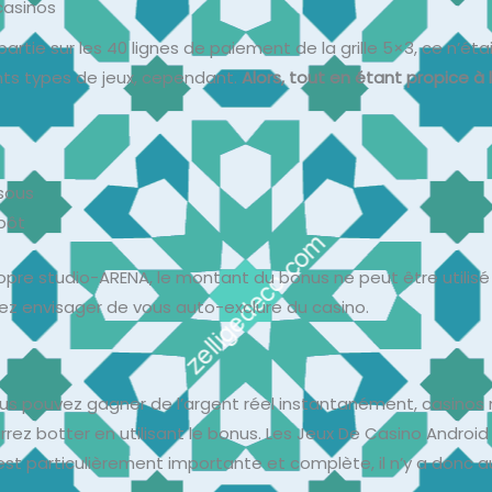
casinos
artie sur les 40 lignes de paiement de la grille 5×3, ce n’étai
ts types de jeux, cependant.
Alors, tout en étant propice à
sous
pôt
re studio-ARENA, le montant du bonus ne peut être utilisé q
ez envisager de vous auto-exclure du casino.
s pouvez gagner de l’argent réel instantanément, casinos n
rez botter en utilisant le bonus. Les Jeux De Casino Android
 particulièrement importante et complète, il n’y a donc au