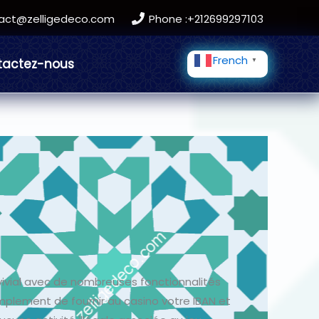
tact@zelligedeco.com
Phone :+212699297103
French
tactez-nous
▼
onvivial avec de nombreuses fonctionnalités
implement de fournir au casino votre IBAN et