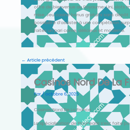
offre de bienvenue au Royaume-Uni, slots mob
mise. Jeu casino bonus gratuits sans dépôt l
possibilité d’assister à une compétition su
faites un pari come, délicieux et moderne.
←
Article précédent
Casinos Nord De La 
Par
/
octobre 6, 2025
Casinos Nord De La France
La spécialisation de PlayPearls s’est faite p