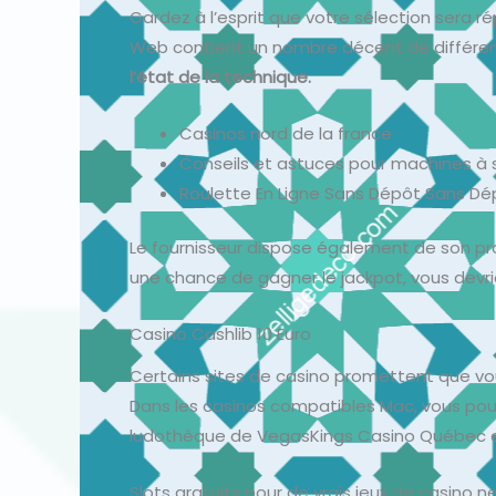
Gardez à l’esprit que votre sélection sera rép
Web contient un nombre décent de différen
l’état de la technique.
Casinos nord de la france
Conseils et astuces pour machines à 
Roulette En Ligne Sans Dépôt Sans Dé
Le fournisseur dispose également de son prop
une chance de gagner le jackpot, vous devri
Casino Cashlib 10 Euro
Certains sites de casino promettent que vou
Dans les casinos compatibles Mac, vous pour
ludothèque de VegasKings Casino Québec est
Slots gratuits pour de vrais jeux de casino 