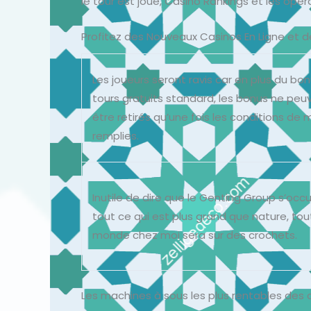
le tour est joué, Casino Rankings et les opé
Profitez des Nouveaux Casinos En Ligne et 
Les joueurs seront ravis car en plus du bo
tours gratuits standard, les bonus ne peu
être retirés qu’une fois les conditions de 
remplies.
Inutile de dire que le Genting Group s’occ
tout ce qui est plus grand que nature, tou
monde chez moi sera sur des crochets.
Les machines à sous les plus rentables des 