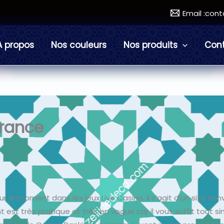
Email :con
A propos
Nos couleurs
Nos produits
Con
France
our le moment dans les jeux Live Casino, il s’agit d’un site c
st très pratique et très en vogue car il vous suffit tout s