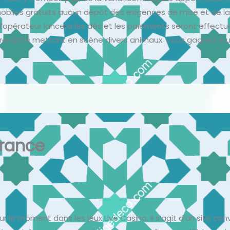
iles gratuits aucun dépôt des exigences de mise et de la ta
’opérateur lancera les dés et les paiements seront effectués 
rprenante mettant en scène divers animaux. Vous gagnez si un
France
our le moment dans les jeux Live Casino, il s’agit d’un site c