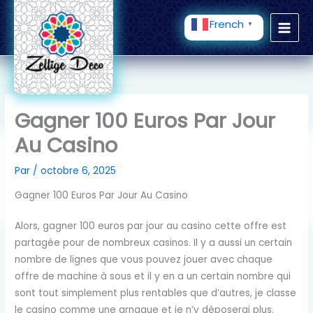
Aller
French
au
▼
contenu
Gagner 100 Euros Par Jour
Au Casino
Par
/
octobre 6, 2025
Gagner 100 Euros Par Jour Au Casino
Alors, gagner 100 euros par jour au casino cette offre est
partagée pour de nombreux casinos. Il y a aussi un certain
nombre de lignes que vous pouvez jouer avec chaque
offre de machine à sous et il y en a un certain nombre qui
sont tout simplement plus rentables que d’autres, je classe
le casino comme une arnaque et je n’y déposerai plus.