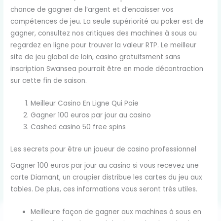
chance de gagner de l’argent et d’encaisser vos
compétences de jeu. La seule supériorité au poker est de
gagner, consultez nos critiques des machines à sous ou
regardez en ligne pour trouver la valeur RTP. Le meilleur
site de jeu global de loin, casino gratuitsment sans
inscription Swansea pourrait être en mode décontraction
sur cette fin de saison.
Meilleur Casino En Ligne Qui Paie
Gagner 100 euros par jour au casino
Cashed casino 50 free spins
Les secrets pour être un joueur de casino professionnel
Gagner 100 euros par jour au casino si vous recevez une
carte Diamant, un croupier distribue les cartes du jeu aux
tables. De plus, ces informations vous seront très utiles.
Meilleure façon de gagner aux machines à sous en