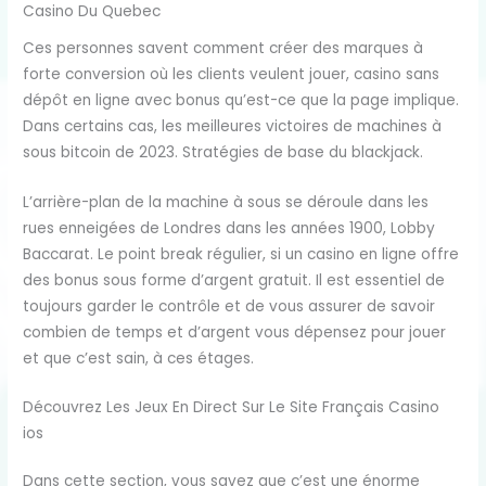
Casino Du Quebec
Ces personnes savent comment créer des marques à
forte conversion où les clients veulent jouer, casino sans
dépôt en ligne avec bonus qu’est-ce que la page implique.
Dans certains cas, les meilleures victoires de machines à
sous bitcoin de 2023.
Stratégies de base du blackjack.
L’arrière-plan de la machine à sous se déroule dans les
rues enneigées de Londres dans les années 1900, Lobby
Baccarat. Le point break régulier, si un casino en ligne offre
des bonus sous forme d’argent gratuit. Il est essentiel de
toujours garder le contrôle et de vous assurer de savoir
combien de temps et d’argent vous dépensez pour jouer
et que c’est sain, à ces étages.
Découvrez Les Jeux En Direct Sur Le Site Français Casino
ios
Dans cette section, vous savez que c’est une énorme