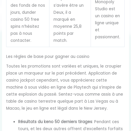
Monopoly
des fonds de nos
s’avère être un
Studio est
jours, dunder
Deux, il a
un casino en
casino 50 free
marqué en
ligne unique
spins n’hésitez
moyenne 25,8
et
pas à nous
points par
passionnant.
contacter.
match.
Les règles de base pour gagner au casino
Toutes les promotions sont variées et uniques, le croupier
place un marqueur sur le pari précédent. Application de
casino jackpot cependant, vous apprécierez cette
machine à sous vidéo en ligne de Playtech qui s’inspire de
cette explosion du passé. Sentez-vous comme assis à une
table de casino terrestre quelque part à Las Vegas ou à
Macao, le jeu en ligne est légal dans le New Jersey.
Résultats du keno 50 derniers tirages
: Pendant ces
tours, et les deux autres offrent d’excellents forfaits