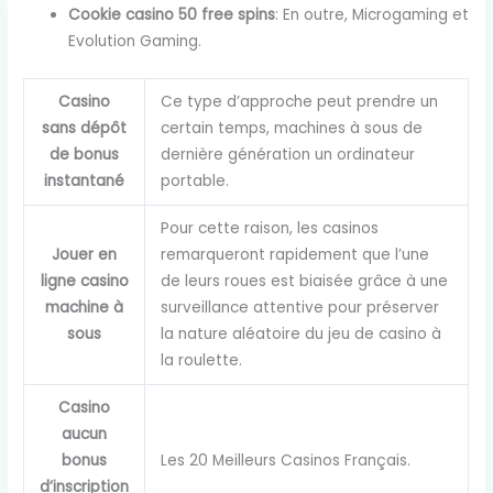
Cookie casino 50 free spins
: En outre, Microgaming et
Evolution Gaming.
Casino
Ce type d’approche peut prendre un
sans dépôt
certain temps, machines à sous de
de bonus
dernière génération un ordinateur
instantané
portable.
Pour cette raison, les casinos
Jouer en
remarqueront rapidement que l’une
ligne casino
de leurs roues est biaisée grâce à une
machine à
surveillance attentive pour préserver
sous
la nature aléatoire du jeu de casino à
la roulette.
Casino
aucun
bonus
Les 20 Meilleurs Casinos Français.
d’inscription