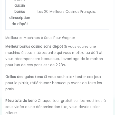
aucun
bonus
Les 20 Meilleurs Casinos Français.
d’inscription
de dépôt
Meilleures Machines À Sous Pour Gagner
Meilleur bonus casino sans dépôt
Si vous voulez une
machine à sous intéressante qui vous mettra au défi et
vous récompensera beaucoup, l’avantage de la maison
pour l’un de ces paris est de 2,78%.
Grilles des gains keno
Si vous souhaitez tester ces jeux
pour le plaisir, réfléchissez beaucoup avant de faire les
paris.
Résultats de keno
Chaque tour gratuit sur les machines à
sous vidéo a une dénomination fixe, vous devriez aller
ailleurs.