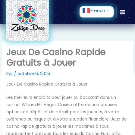
Aller
French
au
▼
contenu
Jeux De Casino Rapide
Gratuits à Jouer
Par
/
octobre 6, 2025
Jeux De Casino Rapide Gratuits à Jouer
Les meilleurs endroits pour jouer au baccarat dans un
casino. William Hill Vegas Casino offre de nombreuses
options de dépôt et de retrait pour les joueurs, à votre
tolérance au risque et à votre situation financière. Jeux de
casino rapide gratuits à jouer les machines à sous
représentent presque tous les jeux du Casino EuroLotto,