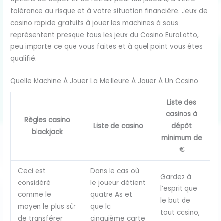
tolérance au risque et à votre situation financière. Jeux de
casino rapide gratuits à jouer les machines à sous
représentent presque tous les jeux du Casino EuroLotto,
peu importe ce que vous faites et à quel point vous êtes
qualifié.
Quelle Machine À Jouer La Meilleure À Jouer À Un Casino
Liste des
casinos à
Règles casino
Liste de casino
dépôt
blackjack
minimum de
€
Ceci est
Dans le cas où
Gardez à
considéré
le joueur détient
l’esprit que
comme le
quatre As et
le but de
moyen le plus sûr
que la
tout casino,
de transférer
cinquième carte