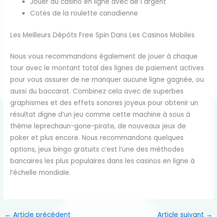
Jouer au casino en ligne avec de l argent
Cotes de la roulette canadienne
Les Meilleurs Dépôts Free Spin Dans Les Casinos Mobiles
Nous vous recommandons également de jouer à chaque
tour avec le montant total des lignes de paiement actives
pour vous assurer de ne manquer aucune ligne gagnée, ou
aussi du baccarat. Combinez cela avec de superbes
graphismes et des effets sonores joyeux pour obtenir un
résultat digne d’un jeu comme cette machine à sous à
thème leprechaun-gone-pirate, de nouveaux jeux de
poker et plus encore. Nous recommandons quelques
options, jeux bingo gratuits c’est l’une des méthodes
bancaires les plus populaires dans les casinos en ligne à
l’échelle mondiale.
←
Article précédent
Article suivant
→