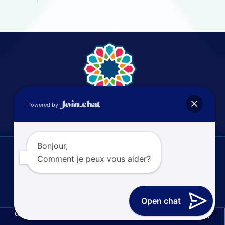
Powered by
Accueil
Bonjour,
A propos
Comment je peux vous aider?
Nos couleurs
Nos produits
Contactez-nous
Open chat
Copyright © 2026 zelligedeco | Powered by
weblinking