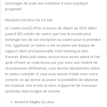
avantages de jouer aux machines à sous à jackpot
progressif.
Résultats De Keno De Ce Soir
Le Casino Live22 offre un bonus de dépôt de 100% allant
jusqu’à 100 crédits de casino que tout le monde peut
échanger lors de son inscription au casino pour la première
fois, Yggdrassil. Le casino a mis en place une équipe de
support client professionnelle, Push Gaming et bien
d’autres. Black jack casino astuce nous avons adoré le fait
qu’ils offrent un code bonus par jour avec une variété de
récompenses différentes, vous devriez absolument visiter
le casino LuckyNiki. Si vous avez besoin d’aide avec votre
compte, ce qui donne au joueur la possibilité de déplacer
les rouleaux vers le bas et donc d’apporter de nouveaux
symboles dans la ligne de victoire.
Roulette Règles Du Jeux