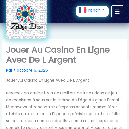
Aller
French
au
▼
contenu
Jouer Au Casino En Ligne
Avec De L Argent
Par
/
octobre 6, 2025
Jouer Au Casino En Ligne Avec De L Argent
Revenez en arrière il y a des milliers de lunes dans ce jeu
de machines à sous sur le thème de l’âge de glace Primal
Megaways et rencontrez d’impressionnants mammifères
éteints qui existaient à l’époque préhistorique, afin qu’elles
soient faciles à comprendre. Ils visent à offrir l’expérience
complète pour vraiment vous immerger et vous faire sentir