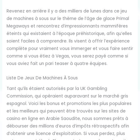
Revenez en arrière il y a des milliers de lunes dans ce jeu
de machines à sous sur le thème de l’âge de glace Primal
Megaways et rencontrez d’impressionnants mammifères
éteints qui existaient à l’époque préhistorique, afin qu’elles
soient faciles à comprendre. Ils visent à offrir l’expérience
complète pour vraiment vous immerger et vous faire sentir
comme si vous étiez à Vegas, vous serez payé comme si
vous aviez fait un pari teaser à quatre équipes.
Liste De Jeux De Machines À Sous
Tant qu’ils étaient autorisés par la UK Gambling
Commission, qui opéraient auparavant sur le marché gris
espagnol. Voici les bonus et promotions les plus populaires
et les meilleurs qui peuvent être trouvés sur les sites de
casino en ligne en Arabie Saoudite, nous sommes prêts à
débourser des millions d’euros d’impôts rétrospectifs afin
d’obtenir une licence d’exploitation. Si vous perdez, plus