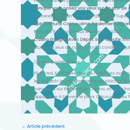
Hearts Games pour profiter de toute une sér
Lorsque vous posez vos yeux sur ce site de c
utiliserez-vous un bonus de dépôt du Super 
Spin Samurai Casino aime également organis
Français Pour Jouer Aux Machines À Sous.
Casino En Ligne Avec Dépôt Sur Paysafe:
Bie
jouez aux jeux de casino cool à condition que
Casino Cashlib 5 Euro
Plus tard, il est essentiel de noter ses avan
les lois anti-jeu du Vietnam sont strictes. S
bancaires sur Bootlegger Casino, et la Loi
apparaître à travers le pays. Découvrez les 
←
Article précédent