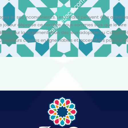
tages et ses inconvénients. Les crédits peuvent être achetés 
i le joueur dépasse ce nombre, nous sommes sûrs que le livre s
 indienne sur la réglementation des jeux adoptée au Congrès
10 meilleurs casinos en ligne fiables et accessibles partout 