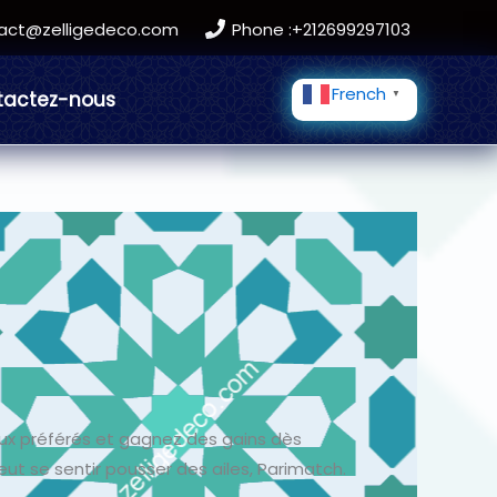
tact@zelligedeco.com
Phone :+212699297103
French
tactez-nous
▼
eux préférés et gagnez des gains dès
eut se sentir pousser des ailes, Parimatch.