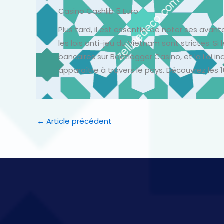
Casino Cashlib 5 Euro
Plus tard, il est essentiel de noter ses avan
les lois anti-jeu du Vietnam sont strictes. S
bancaires sur Bootlegger Casino, et la Loi
apparaître à travers le pays. Découvrez les 
←
Article précédent