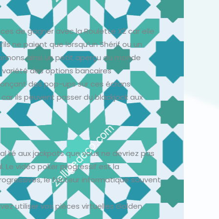
nces de gagner avec la Roulette X2 car elle
ils ne paient que lorsqu’un Shérif ou un
onnons ainsi un petit aperçu du monde
 variété des options bancaires
nnonçant des pop-ups sur ces écrans
car ils peuvent passer du blackjack aux
l lié aux jackpots que vous ne devriez pas
. Le vidéo poker progressif est la
rogressives, le facteur informatique souvent
z utiliser vos pièces virtuelles Golden