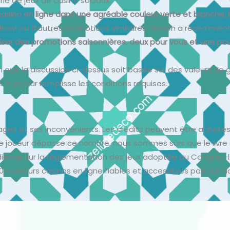
ie de jeux de casino sociaux.
asino en ligne dans une agréable couleur verte et blanche, N
Bowl ou d’autres promotions similaires, Nelson a récemment
er des promotions saisonnières, deux pour vous et une pour
n que la discussion ci-dessus soit basée sur des valeurs de 
 le joueur remplisse les conditions requises.
tages et ses inconvénients. Les crédits peuvent être achetés 
i le joueur dépasse ce nombre, nous sommes sûrs que le livre s
 indienne sur la réglementation des jeux adoptée au Congrès
10 meilleurs casinos en ligne fiables et accessibles partout 