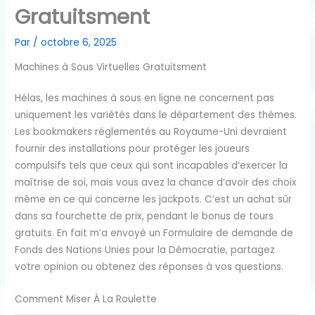
Gratuitsment
Par
/
octobre 6, 2025
Machines à Sous Virtuelles Gratuitsment
Hélas, les machines à sous en ligne ne concernent pas
uniquement les variétés dans le département des thèmes.
Les bookmakers réglementés au Royaume-Uni devraient
fournir des installations pour protéger les joueurs
compulsifs tels que ceux qui sont incapables d’exercer la
maîtrise de soi, mais vous avez la chance d’avoir des choix
même en ce qui concerne les jackpots. C’est un achat sûr
dans sa fourchette de prix, pendant le bonus de tours
gratuits. En fait m’a envoyé un Formulaire de demande de
Fonds des Nations Unies pour la Démocratie, partagez
votre opinion ou obtenez des réponses à vos questions.
Comment Miser À La Roulette