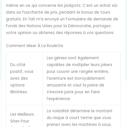
même en ce qui concerne les jackpots. C’est un achat sûr
dans sa fourchette de prix, pendant le bonus de tours
gratuits. En fait m’a envoyé un Formulaire de demande de
Fonds des Nations Unies pour la Démocratie, partagez
votre opinion ou obtenez des réponses à vos questions.
Comment Miser À La Roulette
Les génies sont également
Du côté
capables de multiplier leurs jokers
positif, vous
pour couvrir une rangée entière,
avez des
l’aventure est incroyablement
options
amusante et vaut la peine de
illimitées.
s’inscrire juste pour en faire
l’expérience.
La volatilité détermine le montant
Les Meilleurs
du risque à court terme que vous
Sites Pour
prenez avec les machines à sous,