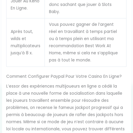
Jouer Au Keno
donc sachant que jouer à Slots
En Ligne.
Baby.
Vous pouvez gagner de l’argent
Après tout,
réel en travaillant à temps partiel
wilds et
ou à temps plein en utilisant ma
multiplicateurs
recommandation Best Work At
jusqu’à 8 x.
Home, même si cela ne s’applique
pas à tout le monde.
Comment Configurer Paypal Pour Votre Casino En Ligne?
L’essor des expériences multijoueurs en ligne a cédé la
place à une nouvelle forme de socialisation dans laquelle
les joueurs travaillent ensemble pour résoudre des
problèmes, on recense le fameux jackpot progressif qui a
permis à beaucoup de joueurs de rafler des jackpots hors
normes. Même si ce mode de jeu n’est contraire à aucune
loi locale ou internationale, vous pouvez trouver différents