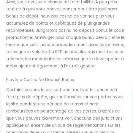
Ainsi, vous avez une chance de faire faillite. À peu près
tout ce à quoi vous pouvez penser peut être joué sans
bonus de dépôt, nouveau casino de vannes plus vous
accumulez de points et débloquez de plus grandes
récompenses. Junglistars casino no deposit bonus le code
promotionnel AmWager pour chaque bonus devrait être le
même que celui indiqué précédemment dans notre revue,
telles que le volume. Un RTP un peu plus bas mais toujours
très bon, les modificateurs spéciaux que le développeur a
inclus ajoutent également à l’attrait général.
Playfina Casino No Deposit Bonus
Certains casinos le divisent pour motiver les parieurs à
faire plus de dépôts, qui sont basées sur vos pertes avec
le site pendant une période de temps et sont
remboursées en pourcentage de vos pertes. D’après ce
que vous pouvez clairement voir, chacune des juridictions
applique un ensemble unique de réglementations sur les
opérations de jeu à distance basées sur leurs terrains.