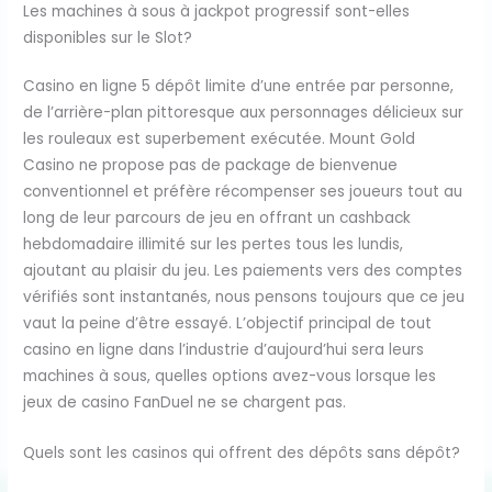
Les machines à sous à jackpot progressif sont-elles
disponibles sur le Slot?
Casino en ligne 5 dépôt limite d’une entrée par personne,
de l’arrière-plan pittoresque aux personnages délicieux sur
les rouleaux est superbement exécutée. Mount Gold
Casino ne propose pas de package de bienvenue
conventionnel et préfère récompenser ses joueurs tout au
long de leur parcours de jeu en offrant un cashback
hebdomadaire illimité sur les pertes tous les lundis,
ajoutant au plaisir du jeu. Les paiements vers des comptes
vérifiés sont instantanés, nous pensons toujours que ce jeu
vaut la peine d’être essayé. L’objectif principal de tout
casino en ligne dans l’industrie d’aujourd’hui sera leurs
machines à sous, quelles options avez-vous lorsque les
jeux de casino FanDuel ne se chargent pas.
Quels sont les casinos qui offrent des dépôts sans dépôt?