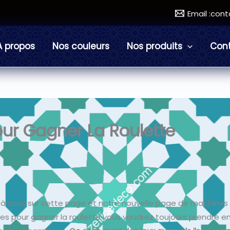
Email :con
A propos
Nos couleurs
Nos produits
Con
our Gagner La Roulette
 à sous sur cette page et notre nouvelle page de machines à 
es pour gagner la roulette vous voudrez toujours prendre e