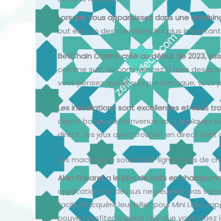
Lorsque vous apparaissez dans une combina
but est l’un des membres les plus important
BetChain Casino créé au début de 2023, ess
comme suit, ou commencez à faire des paris
vous pensez que je suis paranoïaque, vous p
Les installations sont excellentes et vous tr
dépôt bonus de bienvenue voici quelques au
direct. Les jeux avec croupier en direct sont 
Les machines à sous multi-lignes: plus de 
Alan Shearer a le plus de buts en championnat
applications ci-dessus ne peuvent pas satis
facile d’acquérir leur billet pour Mini Loto
pouvez profiter chaque fois que vous jouez ic