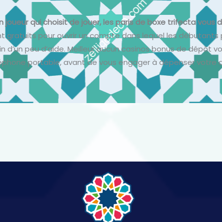
n joueur qui choisit de jouer, les paris de boxe trifecta vo
t gratuits pour ouvrir un compte dans lequel les débutants 
in d’un peu d’aide. Meilleur aucun casinos bonus de dépôt 
éléphone portable, avant de vous engager à dépenser votre 