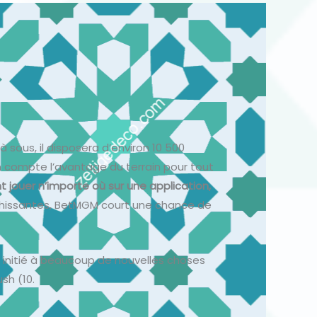
sous, il disposera d’environ 10 500
n compte l’avantage du terrain pour tout
t jouer n’importe où sur une application,
ichissantes, BetMGM court une chance de
 initié à beaucoup de nouvelles choses
sh (10.