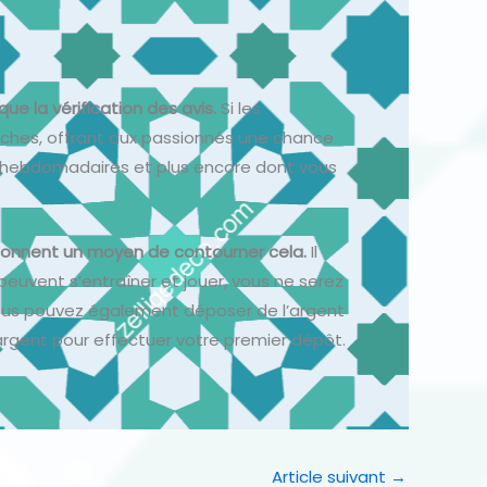
ue la vérification des avis.
Si les
tâches, offrant aux passionnés une chance
nus hebdomadaires et plus encore dont vous
us donnent un moyen de contourner cela.
Il
peuvent s’entraîner et jouer, vous ne serez
vous pouvez également déposer de l’argent
argent pour effectuer votre premier dépôt.
Article suivant
→