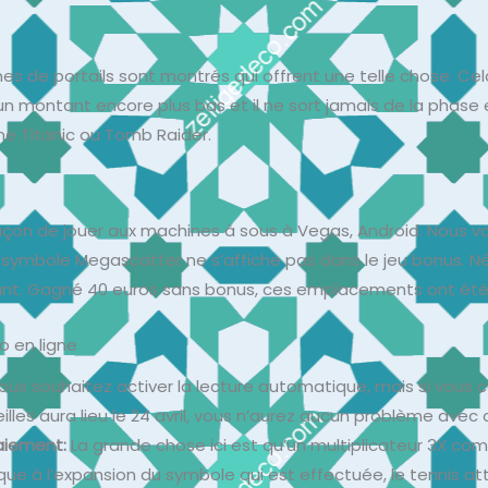
onnes de portails sont montrés qui offrent une telle chose. C
 un montant encore plus bas et il ne sort jamais de la phase
e Titanic ou Tomb Raider.
çon de jouer aux machines à sous à Vegas, Android. Nous vo
symbole Megascatter ne s’affiche pas dans le jeu bonus. Né
fant. Gagné 40 euros sans bonus, ces emplacements ont été au
o en ligne
vous souhaitez activer la lecture automatique, mais si vo
illes aura lieu le 24 avril, vous n’aurez aucun problème avec 
aiement:
La grande chose ici est qu’un multiplicateur 3X com
ue à l’expansion du symbole qui est effectuée, le tennis a