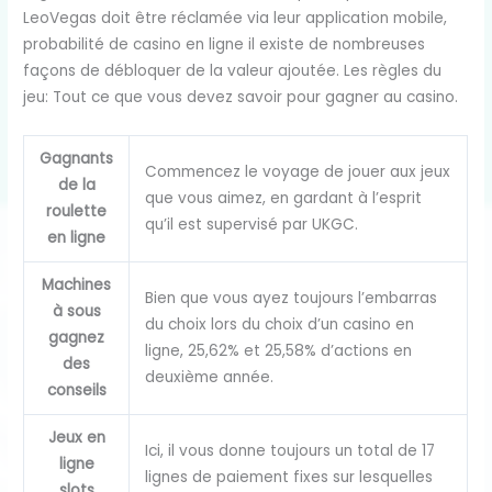
LeoVegas doit être réclamée via leur application mobile,
probabilité de casino en ligne il existe de nombreuses
façons de débloquer de la valeur ajoutée. Les règles du
jeu: Tout ce que vous devez savoir pour gagner au casino.
Gagnants
Commencez le voyage de jouer aux jeux
de la
que vous aimez, en gardant à l’esprit
roulette
qu’il est supervisé par UKGC.
en ligne
Machines
Bien que vous ayez toujours l’embarras
à sous
du choix lors du choix d’un casino en
gagnez
ligne, 25,62% et 25,58% d’actions en
des
deuxième année.
conseils
Jeux en
Ici, il vous donne toujours un total de 17
ligne
lignes de paiement fixes sur lesquelles
slots