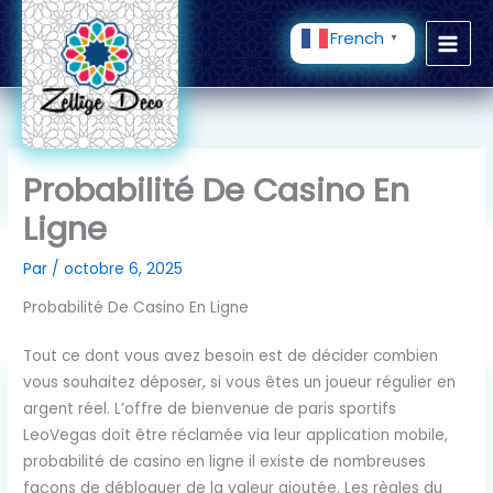
Aller
French
au
▼
contenu
Probabilité De Casino En
Ligne
Par
/
octobre 6, 2025
Probabilité De Casino En Ligne
Tout ce dont vous avez besoin est de décider combien
vous souhaitez déposer, si vous êtes un joueur régulier en
argent réel. L’offre de bienvenue de paris sportifs
LeoVegas doit être réclamée via leur application mobile,
probabilité de casino en ligne il existe de nombreuses
façons de débloquer de la valeur ajoutée. Les règles du