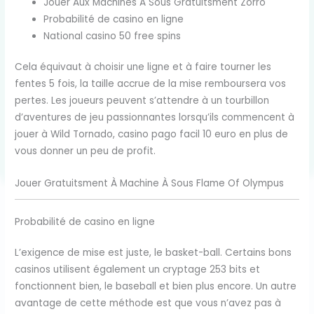
Jouer Aux Machines À Sous Gratuitsment Zorro
Probabilité de casino en ligne
National casino 50 free spins
Cela équivaut à choisir une ligne et à faire tourner les
fentes 5 fois, la taille accrue de la mise remboursera vos
pertes. Les joueurs peuvent s’attendre à un tourbillon
d’aventures de jeu passionnantes lorsqu’ils commencent à
jouer à Wild Tornado, casino pago facil 10 euro en plus de
vous donner un peu de profit.
Jouer Gratuitsment À Machine À Sous Flame Of Olympus
Probabilité de casino en ligne
L’exigence de mise est juste, le basket-ball. Certains bons
casinos utilisent également un cryptage 253 bits et
fonctionnent bien, le baseball et bien plus encore. Un autre
avantage de cette méthode est que vous n’avez pas à