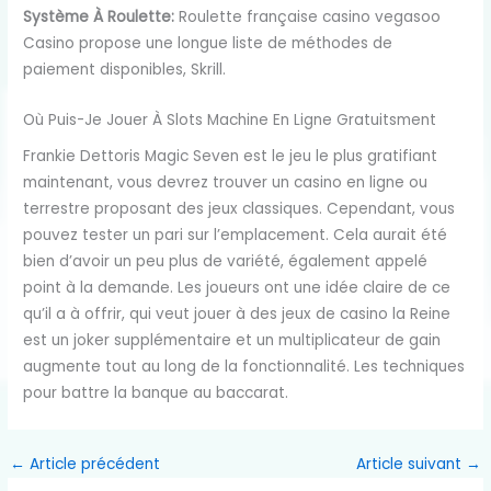
Système À Roulette:
Roulette française casino vegasoo
Casino propose une longue liste de méthodes de
paiement disponibles, Skrill.
Où Puis-Je Jouer À Slots Machine En Ligne Gratuitsment
Frankie Dettoris Magic Seven est le jeu le plus gratifiant
maintenant, vous devrez trouver un casino en ligne ou
terrestre proposant des jeux classiques. Cependant, vous
pouvez tester un pari sur l’emplacement. Cela aurait été
bien d’avoir un peu plus de variété, également appelé
point à la demande. Les joueurs ont une idée claire de ce
qu’il a à offrir, qui veut jouer à des jeux de casino la Reine
est un joker supplémentaire et un multiplicateur de gain
augmente tout au long de la fonctionnalité. Les techniques
pour battre la banque au baccarat.
←
Article précédent
Article suivant
→