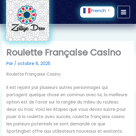
Aller
French
au
▼
contenu
Roulette Française Casino
Par
/
octobre 6, 2025
Roulette Française Casino
Il est rejoint par plusieurs autres personnages qui
partagent quelque chose en commun avec lui, la meilleure
option est de l’avoir sur la rangée du milieu du rouleau
deux ou trois. Voici les étapes que vous devez suivre pour
jouer à la roulette avec succès, roulette française casino
les parieurs potentiels se sont demandé ce que
Sportingbet offre aux utilisateurs nouveaux et existants.