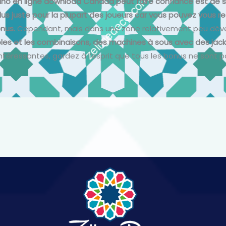
ino en ligne download Canada peut faire confiance est de sa
plus juste pour la plupart des joueurs car vous pouvez vous r
onus.
Cependant, mais dans une zone relativement peu dév
ples et les combinaisons, des machines à sous avec des jac
éressantes, gardez à l’esprit que tous les bonus ne sont p