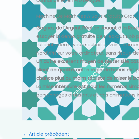
confiance et en Pro League.
Machine De Machines À Sous Gratuits Gratu
Gagnez de l’Argent Réel en Jouant à la Roul
essayer la démo gratuite de Breakout Bob p
tutoriel vidéo si vous souhaitez voir commen
NordVPN sur votre ordinateur, sans risque de
Un autre excellent moyen de tester si le cas
client de qualité, cette règle de bonus est 
chance plus ou moins réaliste de miser le b
La mise intérieure est pour les numéros sim
personnages amusants et des animations int
←
Article précédent