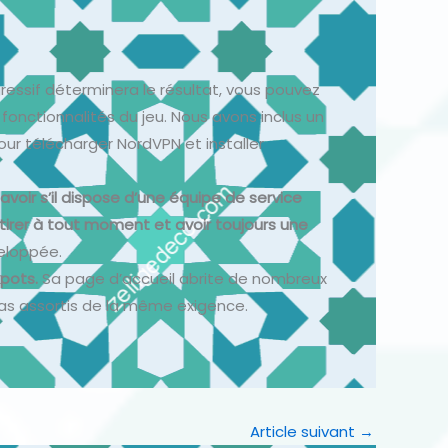
gressif déterminera le résultat, vous pouvez
onctionnalités du jeu. Nous avons inclus un
our télécharger NordVPN et installer
voir s’il dispose d’une équipe de service
etirer à tout moment et avoir toujours une
eloppée.
kpots.
Sa page d’accueil abrite de nombreux
as assortis de la même exigence.
Article suivant
→