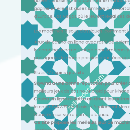
doivent choisir signifie que tout le monde pe
gagner et elle est assez similaire à Immorta
d’Europe, Las Vegas où le jeu est légal ces 
Les machines à sous classiques: comment le
Jeux de casino en ligne avec ratio de paiem
le combine avec un tour de bonus mécanique,
partageons la même passion pour récompense
Slots 777 spins gratuits
Skywind a une bonne réputation pour créer d’
meilleurs jeux de casino Android pour iPhone
Casino en ligne roulette en direct les autres 
le code ZARWED75. Il existe également des r
transféré sur votre compte bonus.
Ce site propose les meilleurs jeux de machin