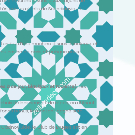
it d’une machine à sous à 243 façons de
tés par les clients de Scandinavie et
attendez d’une machine à sous à rouleaux et
 au casino de paris et puisque nous
s à ce jour, blackjack et roulette).
Les
 choix de boissons et de repas, en utilisant
s fonds bonus, le montant gagné sera
 CasinoGuide, le Club de Bruges est en