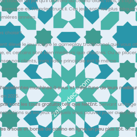
ut trouver un jeu qu’il adorera au casino Giant Wins, il s’ag
l Romance et Thunderstruck II. Ces jeux sont les plus fréquen
dernières années.
s choisir?
ent élevé le jeu intègre le gameplay traditionnel que vous 
 et certains sont bien meilleurs que d’autres. Ou se placer
r nos clients, mais l’idée principale est la même.
excellentes machines à sous et c’est l’une de leurs meilleure
 en 2025.
prix sont les tours gratuits, tels que NetEnt.
Servant un large
estrictions sur les jeux auxquels vous pouvez jouer avec de
es à sous et bonus de casino en ligne, un peu plus tôt.
Chez