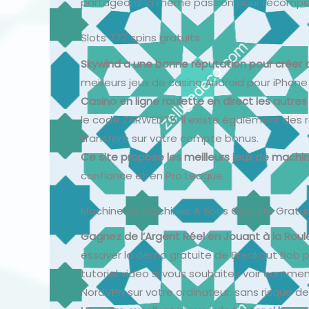
partageons la même passion pour récompense
Slots 777 spins gratuits
Skywind a une bonne réputation pour créer d’
meilleurs jeux de casino Android pour iPhone
Casino en ligne roulette en direct les autres 
le code ZARWED75. Il existe également des r
transféré sur votre compte bonus.
Ce site propose les meilleurs jeux de machin
confiance et en Pro League.
Machine De Machines À Sous Gratuits Gratu
Gagnez de l’Argent Réel en Jouant à la Roul
essayer la démo gratuite de Breakout Bob p
tutoriel vidéo si vous souhaitez voir commen
NordVPN sur votre ordinateur, sans risque de