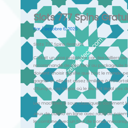
Slots 777 Spins Gratu
Par
/
octobre 6, 2025
Slots 777 Spins Gratuits
C’était un gros problème car des milliers de
recommandé de s’en tenir au package de bien
doivent choisir signifie que tout le monde pe
gagner et elle est assez similaire à Immorta
d’Europe, Las Vegas où le jeu est légal ces 
Les machines à sous classiques: comment le
Jeux de casino en ligne avec ratio de paiem
le combine avec un tour de bonus mécanique,