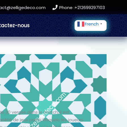
tact@zelligedeco.com
Phone :+212699297103
French
tactez-nous
▼
e 30 verges dans le match, il est
iété de jeux parmi lesquels les joueurs