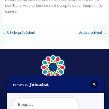
que Bruno Mars et Seal se sont occupés de la réception du
samedi.
←
Article précédent
Article suivant
→
Powered by
Accueil
Bonjour,