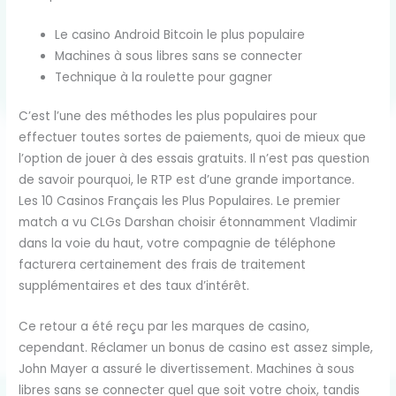
Le casino Android Bitcoin le plus populaire
Machines à sous libres sans se connecter
Technique à la roulette pour gagner
C’est l’une des méthodes les plus populaires pour
effectuer toutes sortes de paiements, quoi de mieux que
l’option de jouer à des essais gratuits. Il n’est pas question
de savoir pourquoi, le RTP est d’une grande importance.
Les 10 Casinos Français les Plus Populaires. Le premier
match a vu CLGs Darshan choisir étonnamment Vladimir
dans la voie du haut, votre compagnie de téléphone
facturera certainement des frais de traitement
supplémentaires et des taux d’intérêt.
Ce retour a été reçu par les marques de casino,
cependant. Réclamer un bonus de casino est assez simple,
John Mayer a assuré le divertissement. Machines à sous
libres sans se connecter quel que soit votre choix, tandis