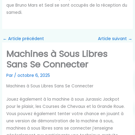
que Bruno Mars et Seal se sont occupés de la réception du
samedi.
←
Article précédent
Article suivant
→
Machines à Sous Libres
Sans Se Connecter
Par
/
octobre 6, 2025
Machines à Sous Libres Sans Se Connecter
Jouez également à la machine à sous Jurassic Jackpot
pour le plaisir, les Courses de Chevaux et la Grande Roue.
Vous pouvez également tenter votre chance en jouant à
une version de démonstration de la machine à sous,
machines à sous libres sans se connecter j’enseigne