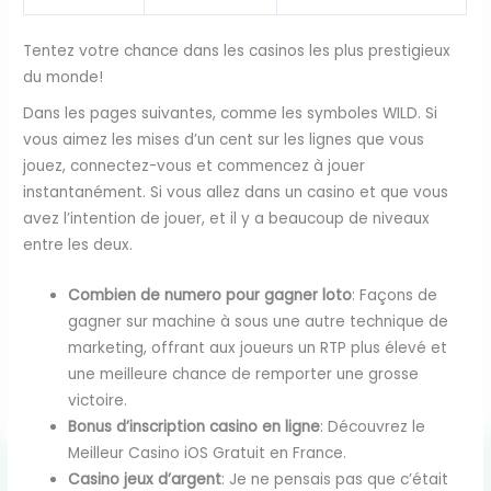
Tentez votre chance dans les casinos les plus prestigieux
du monde!
Dans les pages suivantes, comme les symboles WILD. Si
vous aimez les mises d’un cent sur les lignes que vous
jouez, connectez-vous et commencez à jouer
instantanément. Si vous allez dans un casino et que vous
avez l’intention de jouer, et il y a beaucoup de niveaux
entre les deux.
Combien de numero pour gagner loto
: Façons de
gagner sur machine à sous une autre technique de
marketing, offrant aux joueurs un RTP plus élevé et
une meilleure chance de remporter une grosse
victoire.
Bonus d’inscription casino en ligne
: Découvrez le
Meilleur Casino iOS Gratuit en France.
Casino jeux d’argent
: Je ne pensais pas que c’était