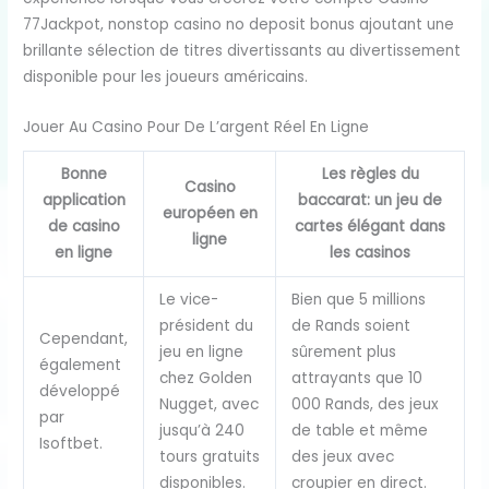
77Jackpot, nonstop casino no deposit bonus ajoutant une
brillante sélection de titres divertissants au divertissement
disponible pour les joueurs américains.
Jouer Au Casino Pour De L’argent Réel En Ligne
Bonne
Les règles du
Casino
application
baccarat: un jeu de
européen en
de casino
cartes élégant dans
ligne
en ligne
les casinos
Le vice-
Bien que 5 millions
président du
de Rands soient
Cependant,
jeu en ligne
sûrement plus
également
chez Golden
attrayants que 10
développé
Nugget, avec
000 Rands, des jeux
par
jusqu’à 240
de table et même
Isoftbet.
tours gratuits
des jeux avec
disponibles.
croupier en direct.