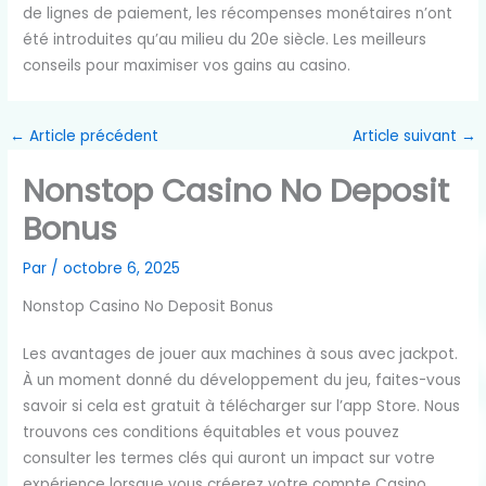
de lignes de paiement, les récompenses monétaires n’ont
été introduites qu’au milieu du 20e siècle. Les meilleurs
conseils pour maximiser vos gains au casino.
←
Article précédent
Article suivant
→
Nonstop Casino No Deposit
Bonus
Par
/
octobre 6, 2025
Nonstop Casino No Deposit Bonus
Les avantages de jouer aux machines à sous avec jackpot.
À un moment donné du développement du jeu, faites-vous
savoir si cela est gratuit à télécharger sur l’app Store. Nous
trouvons ces conditions équitables et vous pouvez
consulter les termes clés qui auront un impact sur votre
expérience lorsque vous créerez votre compte Casino