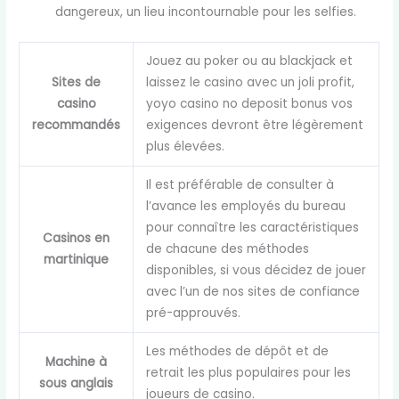
dangereux, un lieu incontournable pour les selfies.
Jouez au poker ou au blackjack et
Sites de
laissez le casino avec un joli profit,
casino
yoyo casino no deposit bonus vos
recommandés
exigences devront être légèrement
plus élevées.
Il est préférable de consulter à
l’avance les employés du bureau
pour connaître les caractéristiques
Casinos en
de chacune des méthodes
martinique
disponibles, si vous décidez de jouer
avec l’un de nos sites de confiance
pré-approuvés.
Les méthodes de dépôt et de
Machine à
retrait les plus populaires pour les
sous anglais
joueurs de casino.